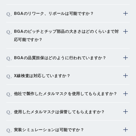
ご要望がございましたらご相談下さい。
洗浄機を保有しており、対応可能です。テクノケア洗浄
BGAのリワーク、リボールは可能ですか？
液を使用しております。
現状は鉛フリーはんだには対応しておりませんが、
リワークは対応可能です。リボールについては外部委託
BGAのピッチとチップ部品の大きさはどのくらいまで対
2026年に洗浄機をリニューアルし対応予定です。
にて対応となります。
応可能ですか？
BGAは0.4mmピッチまで可能です。チップ部品は0402
BGAの品質担保はどのように行われていますか？
サイズまで対応可能です。
但し、0402サイズチップ部品は標準在庫が無く、マガ
クリームはんだ印刷後の検査（ＳＰＩ）、基板に合った
X線検査は対応していますか？
ジン数に制限もありますので、弊社営業窓口へお問い合
温度プロファイル、横から目視してのボールの潰れ（馴
わせください。
染み）具合の確認、X線での検査にて確認を行っており
BGA等のショート検査、電子部品のパッケージ内部検
他社で製作したメタルマスクを使用してもらえますか？
ます。
査などに対応しております。
部分的な検査を主としておりますので、数量の多い検査
メタルマスクは開口面積・版厚など、各実装工場のノウ
使用したメタルマスクは保管してもらえますか？
案件等は別途ご相談ください。
ハウで製作しています。
設備やはんだ付け条件が異なりますので、原則実装工場
量産中の機種についてはお預かりしております。
実装シミュレーションは可能ですか？
で手配すべきと考えています。
生産終了時にはお客様に確認後、返却もしくは破棄させ