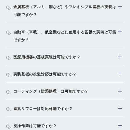
（Ｌサイズ）の製作も対応も可能です。
鉛フリーはんだは、Sn-3.0Ag-0.5Cu（錫・銀・銅）、
り、
また、実装計画は１週間単位で計画しており、急な計画
金属基板（アルミ、銅など）やフレキシブル基板の実装は
共晶はんだは63Sn-37Pb（錫・鉛）を使用しておりま
平均生産ロットは試作・量産含めて約20台、年間では
変更にも柔軟に対応しております。
可能ですか？
す。
約4,000機種の生産実績があります。
実績もあり対応可能です。
自動車（車載）、航空機などに使用する基板の実装は可能
専用のリフロープロファイルの作成なども可能ですので
ですか？
お問い合わせ下さい。
現状、ほとんど実績はございません。
医療用機器の基板実装は可能ですか？
申し訳ありませんが弊社営業窓口へお問い合わせくださ
い。
医療機器製造業登録証を取得している製品もあり、実績
実装基板の改造対応は可能ですか？
もございます。
製品ごとにご相談下さい。
弊社実装品については対応しております。
コーティング（防湿処理）は可能ですか？
他社様製作の基板につきましては内容によりますので、
一度ご相談ください。
ハケ塗、スプレー塗布だけでなく、自動コーティングマ
窒素リフローは対応可能ですか？
シンも導入しております。
また塗布防止用の治具につきましても、弊社にて設計・
弊社標準工法は大気リフローですが、ご要望に応じて窒
洗浄作業は可能ですか？
製作しております。
素リフロー対応も可能です。