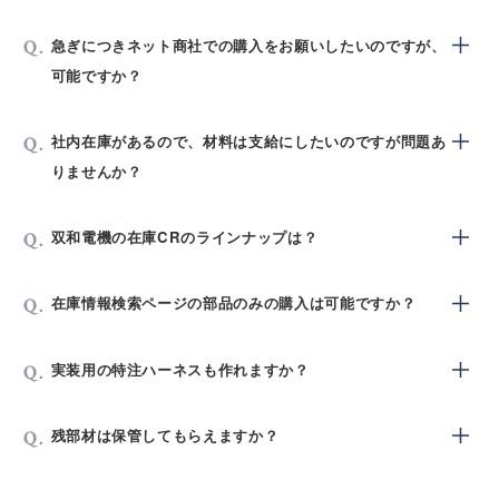
急ぎにつきネット商社での購入をお願いしたいのですが、
可能ですか？
可能です。正規ルートでの調達はもちろん、ご要望に合
社内在庫があるので、材料は支給にしたいのですが問題あ
わせて様々なルートを駆使し最短納期での部品調達を行
りませんか？
っています。
ネット商社では主要なところでは下記の様な実績がござ
「支給」「弊社調達」どちらにも対応しております。
双和電機の在庫CRのラインナップは？
います。
但し、抵抗・コンデンサ等の標準品に関しては、極力弊
DIGIKEY、MOUSER、コアスタッフ、RS、チップ１
社標準品をお使いいただけます様、お願いいたします。
チップ抵抗はローム、進工業製品、チップコンデンサは
など。
在庫情報検索ページの部品のみの購入は可能ですか？
村田製作所製品がメインになります。
詳しくは在庫情報検索ページでご確認ください。
申し訳ございませんが、お取引中のお客様に対して設計
実装用の特注ハーネスも作れますか？
時の部品選定用に公開している在庫データですので、部
品単体での販売は行っておりません。
電子部品の調達だけでなく、製造に必要な加工品等も弊
残部材は保管してもらえますか？
社協力会社にて製造、調達可能です。
（板金、機械加工品、放熱シート、樹脂ケース、ハーネ
量産中の部品に関しては可能です。