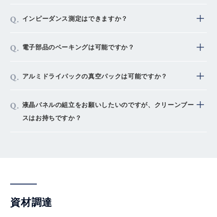
但し、基板の内容や保管状態によっては、そのまま使用
ていただきます。
対応可能です。シミュレーションの条件をご提示くださ
可能な場合もあります。
インピーダンス測定はできますか？
い。
お手数ですが弊社営業窓口へお問い合わせください。
あらかじめ測定内容をご指示いただければ対応可能で
電子部品のベーキングは可能ですか？
す。
対応可能です。ベーキング装置を保有しております。
アルミドライパックの真空パックは可能ですか？
対応可能です。真空脱気シーラーを保有しております。
液晶パネルの組立をお願いしたいのですが、クリーンブー
スはお持ちですか？
クラス1,000相当のクリーンブースを保有しています。
資材調達