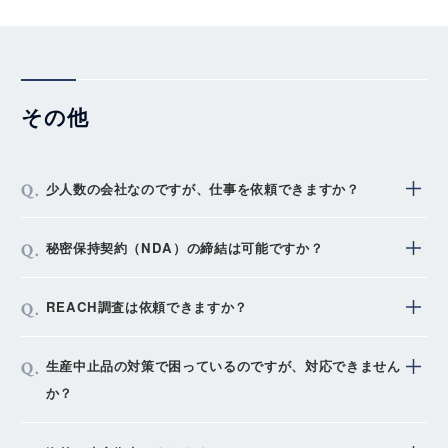
ス等）
残部品の引取り条件と、生産計画等の打ち合わせが必要
ですので、弊社営業窓口へご相談ください。
その他
少人数の会社なのですが、仕事を依頼できますか？
個人様のご依頼はお断りしておりますが、法人様であれ
秘密保持契約（NDA）の締結は可能ですか？
ば原則問題ございません。
まずは一度ご相談ください。
お客様のご要望に応じて、御見積段階から秘密保持契約
REACH調査は依頼できますか？
（NDA）を締結させていただきます。
その他、情報セキュリティーの管理も徹底しておりま
対応可能です。但し弊社にて調達した部材に限ります。
生産中止品の対策で困っているのですが、対応できません
す。
ネット商社等での調達物は調査対象外です。
か？
その他にもRoHS指令、各種法規制関連書類にも対応し
ております。まずはご相談ください。
ご相談内容にもよりますが、部品を代替する方法と、基