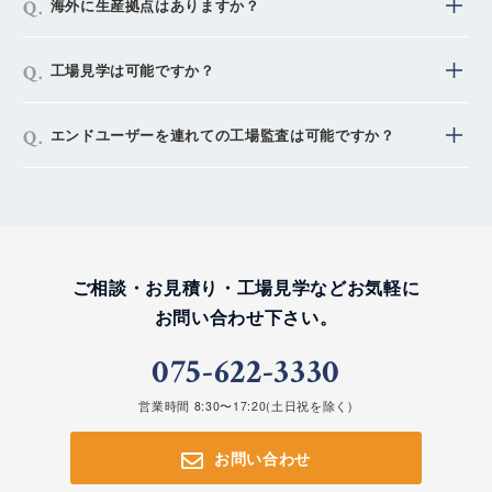
海外に生産拠点はありますか？
板の改版による方法、両方対応しております。
部品の代替については他メーカー品等の同等品の選定と
海外には生産提携先はありません。
工場見学は可能ですか？
提案、または代替モジュールの設計・製作、改版につい
一部国内提携先に依頼しているものがありますが京都伏
ては別部品を選定し従来回路と同等の基板設計するとい
見の本社工場・芹川工場で生産しております。
個人様以外であれば全て対応しております。
う方法です。
エンドユーザーを連れての工場監査は可能ですか？
よって仕様変更などのレスポンスの速さは定評をいただ
お客様だけでなく同業者様や工業会などの団体様の見学
いています。
も受け付けており、毎年平均して50～60件、約300名ほ
もちろん対応可能です。
どの方にご来社頂いております。
大手メーカー様やEMS商社様、設計会社様など非常に
同業者の中でも見学会の実施件数はかなり多い方だと自
多くの企業様にご来社いただいております。
負しております。
詳細は弊社営業窓口へお問い合わせください。
ご相談・お見積り・工場見学など
お気軽に
詳細は弊社営業窓口へお問い合わせください。
お問い合わせ下さい。
075-622-3330
営業時間 8:30〜17:20(土日祝を除く)
お問い合わせ