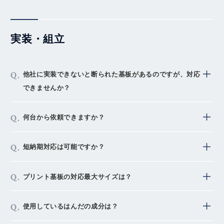
実装・組立
他社に実装できないと断られた基板があるのですが、対応
できませんか？
是非弊社にも検討させてください。
何台から依頼できますか？
必要あれば実装実験を行うなど、実現に向け方法を検討
いたします。
試作でも量産でも１台から御注文可能ですが、性能評価
短納期対応は可能ですか？
のみ試作は辞退させていただいております。
（量産化した際の問題点の事前洗い出しが得意分野につ
お客様とご相談の上、対応しております。
プリント基板の対応最大サイズは？
き、これらのニーズが無い案件にはあまりメリットが提
CR類を始め、常時約2,000品種のリール部材をストッ
供できません。ご商売の結果、試作のみで終わってしま
クしており、
255×333mmまで対応しております。（Ｍサイズ）
うケースは全く問題ございません。）
使用しているはんだの成分は？
手配が必要な部材も即日手配完了できる発注システムを
工法はご相談になりますが条件によっては460×510㎜
弊社では多品種少量生産に特化した生産体制を取ってお
構築しております。