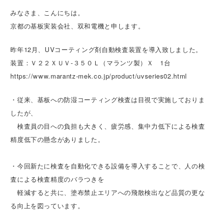
みなさま、こんにちは。
京都の基板実装会社、双和電機と申します。
昨年12月、UVコーティング剤自動検査装置を導入致しました。
装置：Ｖ２２ＸＵＶ-３５０Ｌ（マランツ製）Ｘ 1台
https://www.marantz-mek.co.jp/product/uvseries02.html
・従来、基板への防湿コーティング検査は目視で実施しておりま
したが、
検査員の目への負担も大きく、疲労感、集中力低下による検査
精度低下の懸念がありました。
・今回新たに検査を自動化できる設備を導入することで、人の検
査による検査精度のバラつきを
軽減すると共に、塗布禁止エリアへの飛散検出など品質の更な
る向上を図っています。